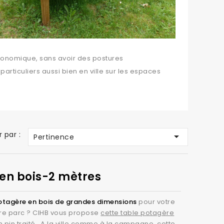
 ergonomique, sans avoir des postures
articuliers aussi bien en ville sur les espaces
nfants à la culture, ou dans les maison de
 efforts physiques , de cultiver légumes et herbes
r par :

Pertinence
 ?
t, de l'orientation ( hombre et/ou soleil). La table
ais elle peut aussi recevoir fraises, tomates,
en bois-2 mètres
otagère en bois de grandes dimensions
pour votre
otre parc ? CIHB vous propose
cette table potagère
tera de se baisser pour profiter pleinement des
en pin traité . A la ville comme à la campagne, cette