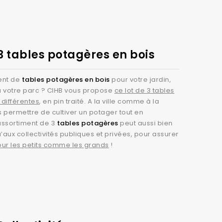
3 tables potagères en bois
ent de
tables potagères en bois
pour votre jardin,
ou votre parc ? CIHB vous propose
ce lot de 3 tables
différentes
, en pin traité. A la ville comme à la
 permettre de cultiver un potager tout en
assortiment de 3
tables potagères
peut aussi bien
u’aux collectivités publiques et privées, pour assurer
our les petits comme les grands
!