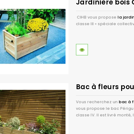
Jardinière bois 
CIHB vous propose
la jard
classe III « spéciale collect
Bac à fleurs pou
Vous recherchez un
bac à f
vous propose le bac Périgue
classe IV. Il est livré monté