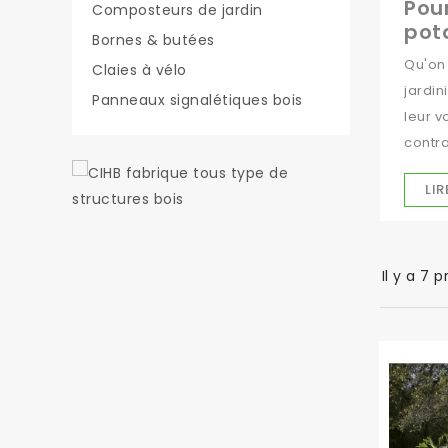
Pour
Composteurs de jardin
pot
Bornes & butées
Qu'on 
Claies à vélo
jardin
Panneaux signalétiques bois
leur v
contra
réduit
LI
retrai
La tab
aroma
Il y a 7 p
Que
La tab
potagè
salade
Pour
A l'in