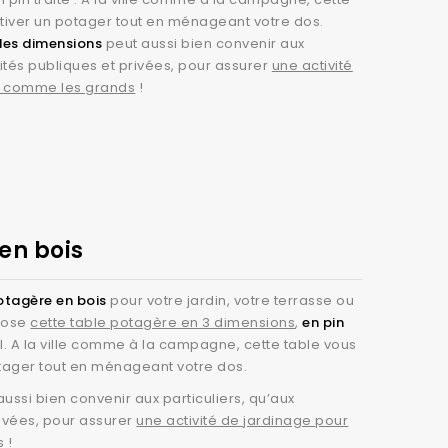
prêtent parfaitement au carré jardinier.
ltiver un potager tout en ménageant votre dos.
ucoup d'idées pour sélectionner les cultures
des dimensions
peut aussi bien convenir aux
 sélection au climat de votre région, à
ivités publiques et privées, pour assurer
une activité
ts comme les grands
!
nier.
ués en France en zone rurale, vous impactez
on approvisionnement en bois, et
CTB-B+
pour ses
en bois
 La qualité de service et l'implication de nos
otagère en bois
pour votre jardin, votre terrasse ou
our un devis, n'hésitez pas à
opose
cette table potagère en 3 dimensions
,
en pin
e
l. A la ville comme à la campagne, cette table vous
otager tout en ménageant votre dos.
ussi bien convenir aux particuliers, qu’aux
rivées, pour assurer
une activité de jardinage pour
s
!