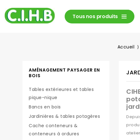
Tous nos produits
Accueil
AMÉNAGEMENT PAYSAGER EN
JARD
BOIS
Tables extérieures et tables
CIHB
pique-nique
pot
jard
Bancs en bois
Jardinières & tables potagères
Depuis
produ
Cache conteneurs &
atelie
conteneurs à ordures