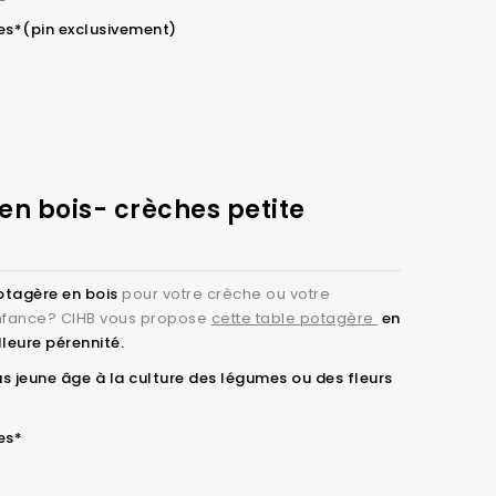
es*(pin exclusivement)
en bois- crèches petite
otagère en bois
pour votre crèche ou votre
 enfance? CIHB vous propose
cette table potagère
en
leure pérennité.
lus jeune âge à la culture des légumes ou des fleurs
es*