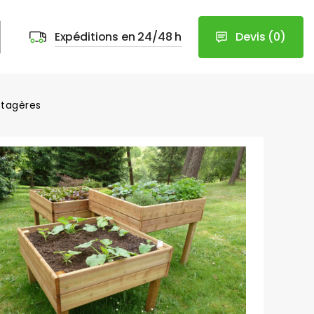
Devis
(
0
)
Expéditions en 24/48 h
otagères