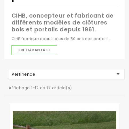
CIHB, concepteur et fabricant de
différents modèles de clôtures
bois et portails depuis 1961.
CIHB fabrique depuis plus de 50 ans des portails,
des clôtures en bois pour les professionnels et les
LIRE DAVANTAGE
particuliers.
Nos clôtures bois et nos portails en bois sont
conçues et fabriquées en France, dans nos ateliers

Pertinence
de Saint Pardoux la Rivière au coeur du
Parc Naturel
Régional Périgord Limousin
.
Affichage 1-12 de 17 article(s)
CIHB est
certifiée PEFC
pour une gestion durable de
nos forêts; et
CTB-B+
pour les imprégnations en
autoclave classe III et classe IV.
Nous expédions sur toute la France aux
professionnels comme aux particuliers.