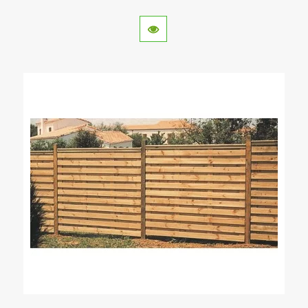
aspect esthétique.
Le
mélèze
est réputé pour sa résistance au feu.
Chez CIHB nous avons choisi le pin autoclavé classe
4 pour son rapport qualité prix sans égal et pour sa
longévité.
Combien coûte une clôture en
bois ?
Le coût d'une clôture rigide en bois varie en fonction
de différents facteurs comme le type de bois utilisé,
le style de la clôture, sa hauteur et la complexité de
la pose.
Le budget à prévoir peut varier considérablement
en fonction de votre projet.
Si vous choisissez de faire appel à un professionnel
pour la pose, vous devez prévoir un coût
supplémentaire en fonction de l'artisan.