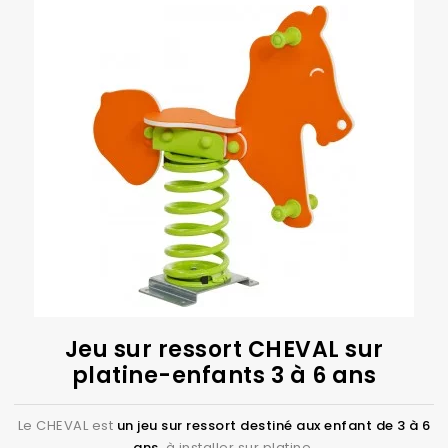
7:2008.
Faciles à poser,
les jeux sur ressort
sont livrés avec
une notice de montage. Traitement anti UV pour
assurer une bonne tenue dans le temps des
couleurs.
Les jeux sur ressort sont destinés aux écoles,
campings, parcs de loisirs, et l'ensemble des lieux
accueillants du public.
Ils peuvent être montés sur platine ou à sceller dans
du béton.
Découvrez vite la gamme de jeux
sur ressort !
Jeu sur ressort CHEVAL sur
platine-enfants 3 à 6 ans
Le CHEVAL est
un jeu sur ressort destiné aux enfant de 3 à 6
ans
,
à installer sur platine
.