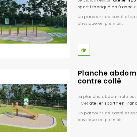
Le Slalom est un
atelier spo
Grâce à l’utilisation du bois contre collé, nos équipements garan
sportif fabriqué en France
e
de vie.
Valoriser votre territoire ou votre établissement
Un parcours de santé et spo
.
physique en plein air.
ctez-nous dès aujourd’hui
pour transformer vos espaces extérieu
te qualité.
Planche abdomin
contre collé
La planche abdominale est
. Cet
atelier sportif en Fran
Un parcours de santé et spo
physique en plein air.