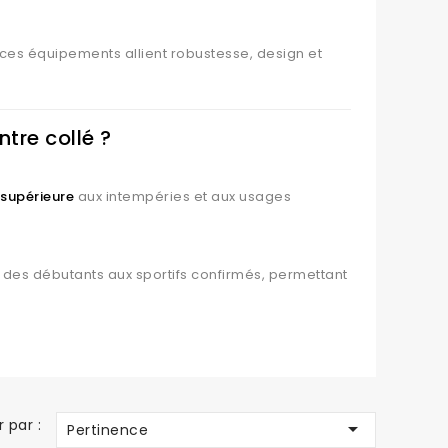
 ces équipements allient robustesse, design et
ntre collé ?
 supérieure
aux intempéries et aux usages
 des débutants aux sportifs confirmés, permettant
eliers s’inscrivent dans une démarche
r par :

Pertinence
ure