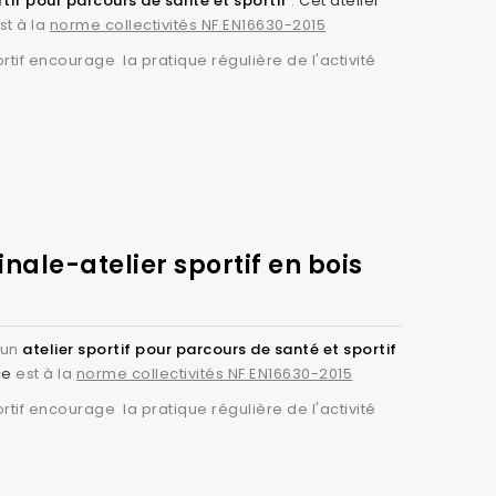
rtif pour parcours de santé et sportif
.
Cet atelier
tissent une stabilité optimale et une longue durée
st à la
norme collectivités NF EN16630-2015
rtif encourage la pratique régulière de l'activité
rs avec des ateliers sportifs en bois contre collé
ale-atelier sportif en bois
 un
atelier sportif pour parcours de santé et sportif
ce
est à la
norme collectivités NF EN16630-2015
rtif encourage la pratique régulière de l'activité