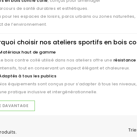
fs en bois contre collé
, conçus pour aménager
rcours de santé durables et esthétiques.
 pour les espaces de loisirs, parcs urbains ou zones naturelles,
ct de l’environnement.
quoi choisir nos ateliers sportifs en bois co
Matériaux haut de gamme
Le bois contre collé utilisé dans nos ateliers offre une
résistance
intensifs, tout en conservant un aspect élégant et chaleureux.
Adaptés à tous les publics
Nos équipements sont conçus pour s’adapter à tous les niveaux,
une pratique inclusive et intergénérationnelle.
Respect de l’environnement
RE DAVANTAGE
Fabriqués à partir de
bois issu de forêts certifiées PEFC
, nos at
écoresponsable, idéale pour valoriser les espaces extérieurs.
Trie
produits.
 offre complète pour des parcours sur mes