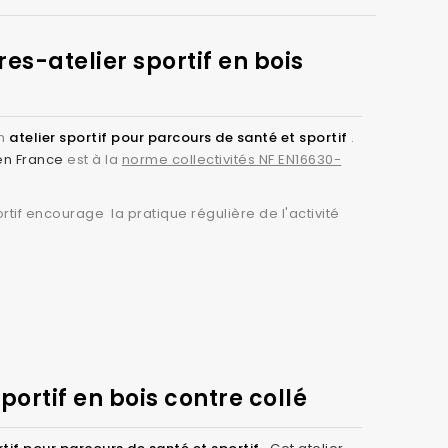
tièrement personnalisé
en choisissant les ateliers
:
es-atelier sportif en bois
.
un
atelier sportif pour parcours de santé et sportif
.
bdominale
en France
est à la
norme collectivités NF EN16630-
soins d’un large public.
rtif encourage la pratique régulière de l'activité
s sportif en rondins bois
sur un même parcours
sant des activités physiques stimulantes et
portif en bois contre collé