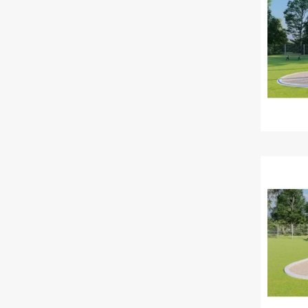
Conta
de hau