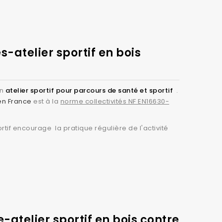
s-atelier sportif en bois
un
atelier sportif pour parcours de santé et sportif
.
 en France
est à la
norme collectivités NF EN16630-
rtif encourage la pratique régulière de l'activité
e-atelier sportif en bois contre