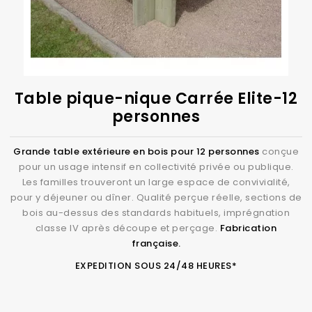
l’esthétique de votre propriété.
Mobilier et Accessoires de Jardin
Ajoutez du confort et du style à votre espace extérieur
avec notre gamme de mobilier et d’accessoires en
bois. Des bancs aux jardinières, nous créons des
pièces uniques qui complètent parfaitement votre
Table pique-nique Carrée Elite-12
aménagement paysager.
personnes
Les avantages de CIHB pour votre
aménagement paysager public ou
Grande table extérieure en bois pour 12 personnes
conçue
privé.
pour un usage intensif en collectivité privée ou publique.
Les familles trouveront un large espace de convivialité,
Expertise et Expérience
pour y déjeuner ou dîner. Qualité perçue réelle, sections de
Avec des décennies d’expérience dans la construction
bois au-dessus des standards habituels, imprégnation
en bois, CIHB est un leader reconnu dans son
classe IV après découpe et perçage.
Fabrication
française.
domaine. Nos artisans qualifiés sont passionnés par
leur métier et s’engagent à fournir un travail de qualité
EXPEDITION SOUS 24/48 HEURES*
supérieure.
Des produits fabriqués en France