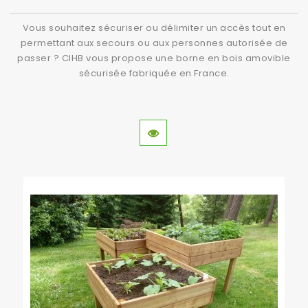
dès aujourd'hui pour discuter de votre projet. Nos
Vous souhaitez sécuriser ou délimiter un accès tout en
experts sont à votre disposition pour vous
permettant aux secours ou aux personnes autorisée de
accompagner à chaque étape, de la conception à la
passer ? CIHB vous propose une borne en bois amovible
sécurisée fabriquée en France.
réalisation.
Visitez notre site web
CIHB Aménagement Paysager
en Bois
pour découvrir nos réalisations et obtenir plus
d'informations.