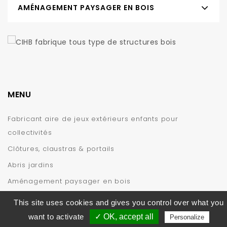
AMÉNAGEMENT PAYSAGER EN BOIS
MENU
Fabricant aire de jeux extérieurs enfants pour
collectivités
Clôtures, claustras & portails
Abris jardins
Aménagement paysager en bois
INFORMATIONS
This site uses cookies and gives you control over what you
want to activate
✓ OK, accept all
Personalize