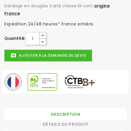
bardage en douglas traité classe IIII sont
origine
France
.
Expédition 24/48 heures* France entière.
Quantité:
AJOUTER À LA DEMANDE DE DEVIS
message
DESCRIPTION
DÉTAILS DU PRODUIT