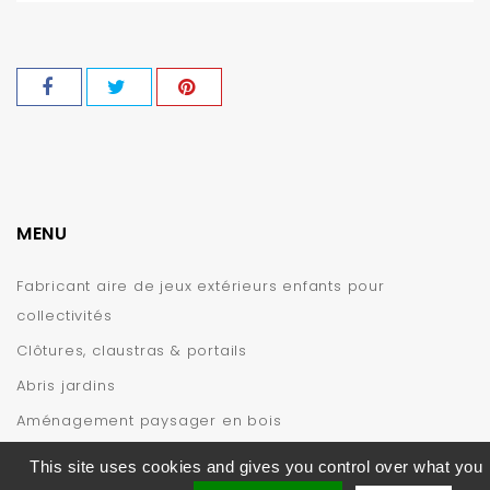
MENU
Fabricant aire de jeux extérieurs enfants pour
collectivités
Clôtures, claustras & portails
Abris jardins
Aménagement paysager en bois
INFORMATIONS
This site uses cookies and gives you control over what you