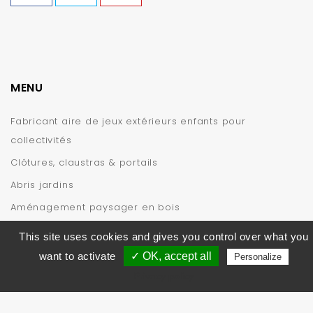
MENU
Fabricant aire de jeux extérieurs enfants pour
collectivités
Clôtures, claustras & portails
Abris jardins
Aménagement paysager en bois
INFORMATIONS
This site uses cookies and gives you control over what you
want to activate
✓ OK, accept all
Personalize
Privacy policy
© 2019 – CIHB