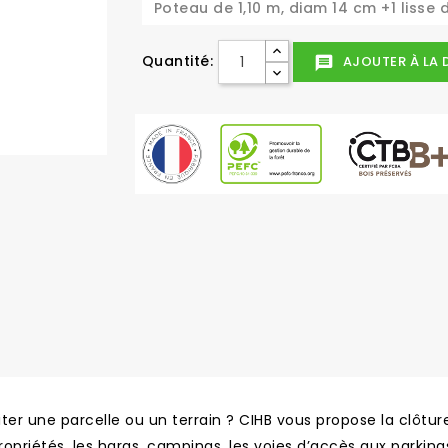
Poteau de 1,10 m, diam 14 cm +1 lisse 
Quantité:
AJOUTER À LA 
message
er une parcelle ou un terrain ? CIHB vous propose la clôture
ropriétés, les haras, campings, les voies d’accès aux parking