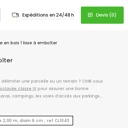
Devis
(
0
)
Expéditions en 24/48 h
e en bois 1 lisse à emboîter
oîter
r
délimiter une parcelle ou un terrain ? CIHB vous
oclavée classe IV
pour assurer une bonne
s haras, campings, les voies d’accès aux parkings…
e 2,00 m, diam 6 cm ; ref CL1043