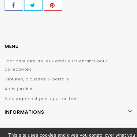
MENU
Fabricant aire de jeux extérieurs enfants pour
collectivités
Clôtures, claustras & portails
Abris jardins
Aménagement paysager en bois
INFORMATIONS
This site uses cookies and gives you control over what you
© 2019 – CIHB