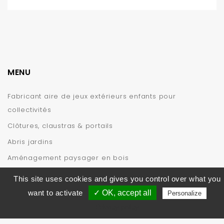
MENU
Fabricant aire de jeux extérieurs enfants pour
collectivités
Clôtures, claustras & portails
Abris jardins
Aménagement paysager en bois
INFORMATIONS
This site uses cookies and gives you control over what you
want to activate
✓ OK, accept all
Personalize
Privacy policy
© 2019 – CIHB