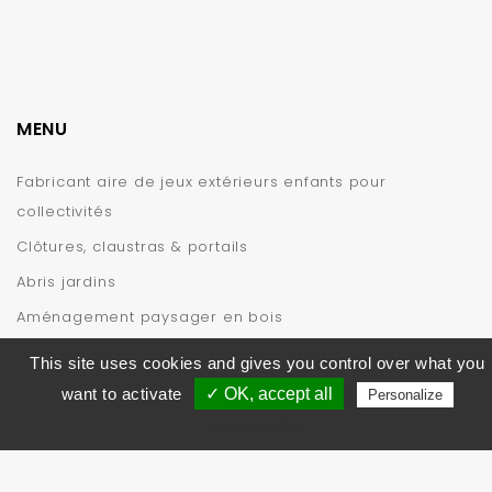
MENU
Fabricant aire de jeux extérieurs enfants pour
collectivités
Clôtures, claustras & portails
Abris jardins
Aménagement paysager en bois
INFORMATIONS
This site uses cookies and gives you control over what you
want to activate
✓ OK, accept all
Personalize
Privacy policy
© 2019 – CIHB