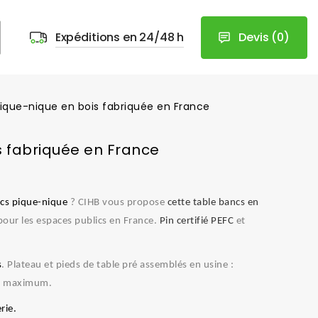
Devis
(
0
)
Expéditions en 24/48 h
ique-nique en bois fabriquée en France
s fabriquée en France
ncs pique-nique
? CIHB vous propose
cette table bancs en
 pour les espaces publics en France.
Pin certifié PEFC
et
s
. Plateau et pieds de table pré assemblés en usine :
au maximum.
rie.