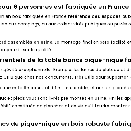
pour 6 personnes est fabriquée en France
rdin en bois fabriquée en France
référence des espaces publi
en aux campings, qu’aux collectivités publiques ou privés ou 
 pré assemblés en usine
. Le montage final en sera facilité
ompromis sur la qualité.
rentiels de la table bancs pique-nique f
ongévité exceptionnelle. Exemple: les lames de plateau et 
 CIHB que chez nos concurrents. Très utile pour supporter le
une entaille pour solidifier l'ensemble
, et non en planche
aux et pieds vous sont livrés pré montés en usine. Fini les
débit" constituée de planches et de vis qu'il faudra monter s
ncs de pique-nique en bois robuste fabri