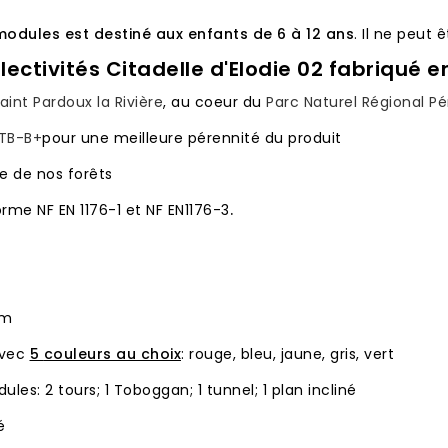
modules est destiné aux enfants de 6 à 12 ans
. Il ne peut 
lectivités Citadelle d'Elodie 02 fabriqué e
aint Pardoux la Rivière
, au coeur du
Parc Naturel Régional Pé
CTB-B+
pour une meilleure pérennité du produit
e de nos forêts
rme NF EN 1176-1 et NF EN1176-3
.
 mm
avec
5
couleurs au choix
: rouge, bleu, jaune, gris, vert
es: 2 tours; 1 Toboggan; 1 tunnel; 1 plan incliné
é