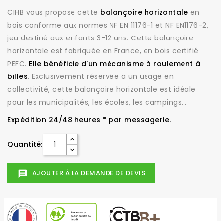
CIHB vous propose cette
balançoire horizontale
en
bois conforme aux normes NF EN 11176-1 et NF EN1176-2,
jeu destiné aux enfants 3-12 ans
. Cette balançoire
horizontale est fabriquée en France, en bois certifié
PEFC.
Elle bénéficie d'un mécanisme à roulement à
billes
. Exclusivement réservée à un usage en
collectivité, cette balançoire horizontale est idéale
pour les municipalités, les écoles, les campings...
Expédition 24/48 heures * par messagerie.
Quantité:
AJOUTER À LA DEMANDE DE DEVIS
message