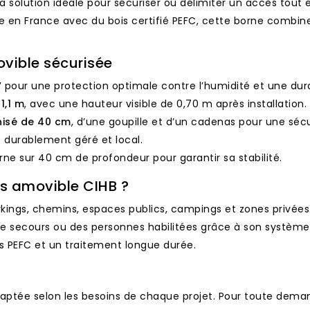
a solution idéale pour sécuriser ou délimiter un accès tout e
e en France avec du bois certifié PEFC, cette borne combine
ovible sécurisée
V
pour une protection optimale contre l’humidité et une dura
1,1 m
, avec une hauteur visible de 0,70 m après installation.
nisé de 40 cm
, d’une goupille et d’un cadenas pour une séc
is durablement géré et local.
a borne sur 40 cm de profondeur pour garantir sa stabilité.
is amovible CIHB ?
kings, chemins, espaces publics, campings et zones privées
de secours ou des personnes habilitées grâce à son système
s PEFC et un traitement longue durée.
daptée selon les besoins de chaque projet. Pour toute deman