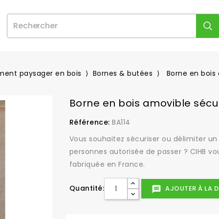
ent paysager en bois
Bornes & butées
Borne en bois
Borne en bois amovible sécu
Référence:
BA114
Vous souhaitez sécuriser ou délimiter u
personnes autorisée de passer ? CIHB vo
fabriquée en France.
Quantité:
AJOUTER À LA D
message