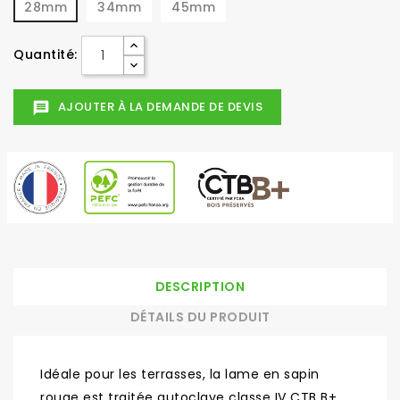
28mm
34mm
45mm
Quantité:
AJOUTER À LA DEMANDE DE DEVIS
message
DESCRIPTION
DÉTAILS DU PRODUIT
Idéale pour les terrasses, la lame en sapin
rouge est traitée autoclave classe IV CTB B+,