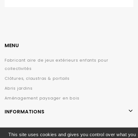
MENU
Fabricant aire de jeux extérieurs enfants pour
collectivités
Clôtures, claustras & portails
Abris jardins
Aménagement paysager en bois
INFORMATIONS
This site uses cookies and gives you control over what you
© 2019 – CIHB