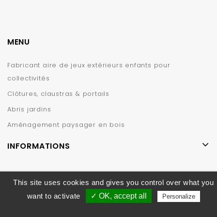
MENU
Fabricant aire de jeux extérieurs enfants pour
collectivités
Clôtures, claustras & portails
Abris jardins
Aménagement paysager en bois
INFORMATIONS
This site uses cookies and gives you control over what you
© 2019 – CIHB
want to activate
✓ OK, accept all
Personalize
Privacy policy