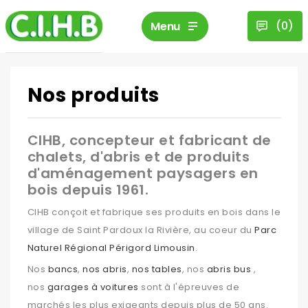
(
0
)
Menu
Nos produits
CIHB, concepteur et fabricant de
chalets, d'abris et de produits
d'aménagement paysagers en
bois depuis 1961.
CIHB conçoit et fabrique ses produits en bois dans le
village de Saint Pardoux la Rivière, au coeur du
Parc
Naturel Régional Périgord Limousin
.
Nos
bancs
,
nos abris
,
nos tables
, nos
abris bus
,
nos
garages à voitures
sont à l'épreuves de
marchés les plus exigeants depuis plus de 50 ans.