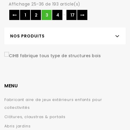
Affichage 25-36 de 193 article(s)
…
1
2
3
4
17
NOS PRODUITS
MENU
Fabricant aire de jeux extérieurs enfants pour
collectivités
Clôtures, claustras & portails
Abris jardins